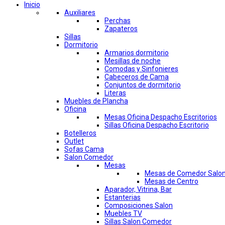
Inicio
Auxiliares
Perchas
Zapateros
Sillas
Dormitorio
Armarios dormitorio
Mesillas de noche
Comodas y Sinfonieres
Cabeceros de Cama
Conjuntos de dormitorio
Literas
Muebles de Plancha
Oficina
Mesas Oficina Despacho Escritorios
Sillas Oficina Despacho Escritorio
Botelleros
Outlet
Sofas Cama
Salon Comedor
Mesas
Mesas de Comedor Salo
Mesas de Centro
Aparador, Vitrina, Bar
Estanterias
Composiciones Salon
Muebles TV
Sillas Salon Comedor