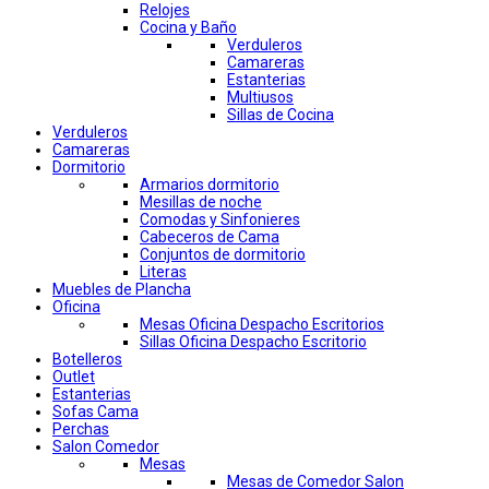
Relojes
Cocina y Baño
Verduleros
Camareras
Estanterias
Multiusos
Sillas de Cocina
Verduleros
Camareras
Dormitorio
Armarios dormitorio
Mesillas de noche
Comodas y Sinfonieres
Cabeceros de Cama
Conjuntos de dormitorio
Literas
Muebles de Plancha
Oficina
Mesas Oficina Despacho Escritorios
Sillas Oficina Despacho Escritorio
Botelleros
Outlet
Estanterias
Sofas Cama
Perchas
Salon Comedor
Mesas
Mesas de Comedor Salon