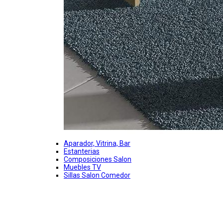
Aparador, Vitrina, Bar
Estanterias
Composiciones Salon
Muebles TV
Sillas Salon Comedor