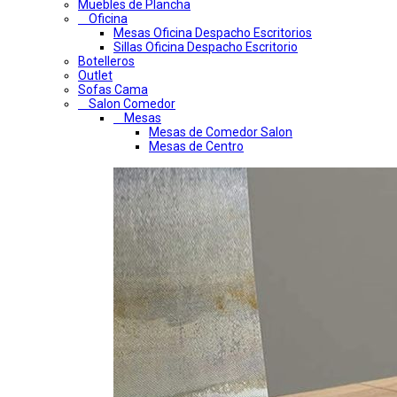
Muebles de Plancha
Oficina
Mesas Oficina Despacho Escritorios
Sillas Oficina Despacho Escritorio
Botelleros
Outlet
Sofas Cama
Salon Comedor
Mesas
Mesas de Comedor Salon
Mesas de Centro