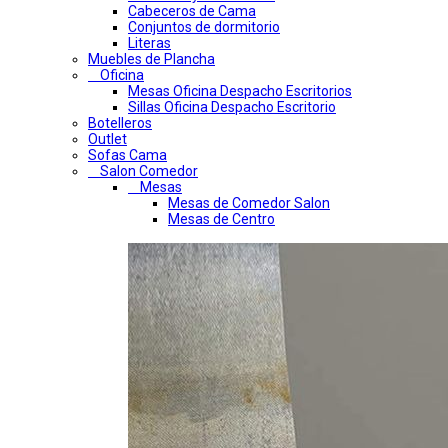
Cabeceros de Cama
Conjuntos de dormitorio
Literas
Muebles de Plancha
Oficina
Mesas Oficina Despacho Escritorios
Sillas Oficina Despacho Escritorio
Botelleros
Outlet
Sofas Cama
Salon Comedor
Mesas
Mesas de Comedor Salon
Mesas de Centro