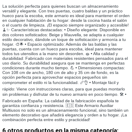
La solución perfecta para quienes buscan un almacenamiento
versátil y elegante. Con tres puertas, cuatro baldas y un práctico
hueco para la escoba, este armario es ideal para mantener el orden
en cualquier habitación de tu hogar: desde la cocina hasta el salón
o el cuarto de limpieza. ¡El espacio siempre organizado y accesible!
🧹✨ Características destacadas: • Diseño elegante: Disponible en
dos colores sofisticados: Beige y Mauvella, se adapta a cualquier
estilo decorativo, dándole un toque de sofisticación y armonía a tu
hogar. 🎨🌟 • Espacio optimizado: Además de las baldas y las
puertas, cuenta con un hueco para escoba, ideal para mantener
todos tus utensilios a la mano sin desorden. 🧽 • Alta calidad y
durabilidad: Fabricado con materiales resistentes pensados para el
uso diario. Su durabilidad asegura que se mantenga en perfectas
condiciones durante mucho tiempo. 💪 • Dimensiones compactas:
Con 108 cm de ancho, 180 cm de alto y 35 cm de fondo, es la
opción perfecta para aprovechar espacios pequeños sin
comprometer el estilo ni la funcionalidad. 📏👌 • Montaje fácil y
rápido: Viene con instrucciones claras, para que puedas montarlo
sin problemas y disfrutar de tu nuevo armario en poco tiempo. 🛠️ •
Fabricado en España: La calidad de la fabricación española te
garantiza confianza y resistencia. 🇪🇸 Este Armario Auxiliar
Multiusos no solo es un almacenamiento funcional, sino también un
elemento decorativo que añadirá elegancia y orden a tu hogar. ¡La
combinación perfecta entre estilo y practicidad!
6 otros productos en la misma categoría: