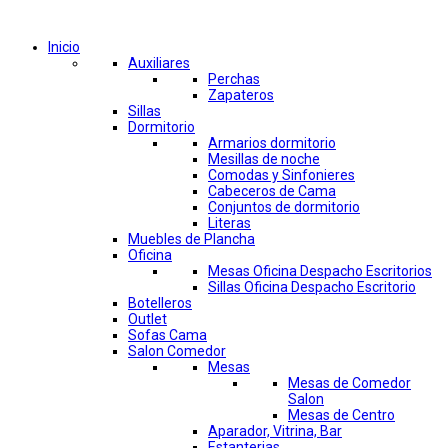
Comprar por categorías
Inicio
Auxiliares
Perchas
Zapateros
Sillas
Dormitorio
Armarios dormitorio
Mesillas de noche
Comodas y Sinfonieres
Cabeceros de Cama
Conjuntos de dormitorio
Literas
Muebles de Plancha
Oficina
Mesas Oficina Despacho Escritorios
Sillas Oficina Despacho Escritorio
Botelleros
Outlet
Sofas Cama
Salon Comedor
Mesas
Mesas de Comedor
Salon
Mesas de Centro
Aparador, Vitrina, Bar
Estanterias