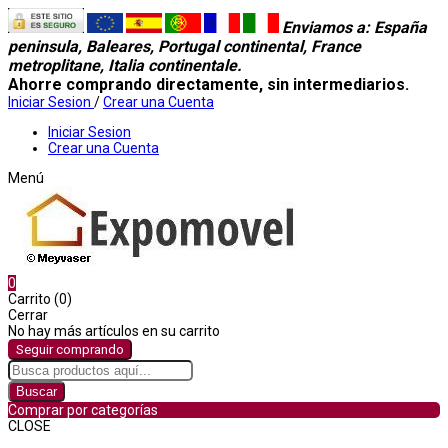
Enviamos a
: España
peninsula, Baleares, Portugal continental, France
metroplitane, Italia continentale.
Ahorre comprando directamente, sin intermediarios.
Iniciar Sesion
/
Crear una Cuenta
Iniciar Sesion
Crear una Cuenta
Menú
0
Carrito (0)
Cerrar
No hay más artículos en su carrito
Seguir comprando
Buscar
Comprar por categorías
CLOSE