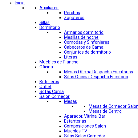
Inicio
Auxiliares
Perchas
Zapateros
Sillas
Dormitorio
Armarios dormitorio
Mesillas de noche
Comodas y Sinfonieres
Cabeceros de Cama
Conjuntos de dormitorio
Literas
Muebles de Plancha
Oficina
Mesas Oficina Despacho Escritorios
Sillas Oficina Despacho Escritorio
Botelleros
Outlet
Sofas Cama
Salon Comedor
Mesas
Mesas de Comedor Salo
Mesas de Centro
Aparador, Vitrina, Bar
Estanterias
Composiciones Salon
Muebles TV
Sillas Salon Comedor