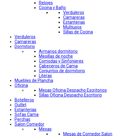
Relojes
Cocina y Baño
Verduleros
Camareras
Estanterias
Multiusos
Sillas de Cocina
Verduleros
Camareras
Dormitorio
Armarios dormitorio
Mesillas de noche
Comodas y Sinfonieres
Cabeceros de Cama
Conjuntos de dormitorio
Literas
Muebles de Plancha
Oficina
Mesas Oficina Despacho Escritorios
Sillas Oficina Despacho Escritorio
Botelleros
Outlet
Estanterias
Sofas Cama
Perchas
Salon Comedor
Mesas
Mesas de Comedor Salon