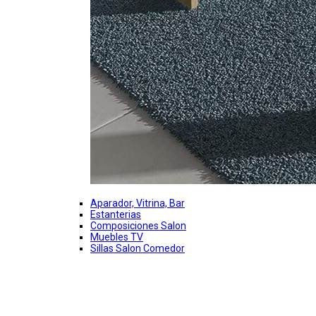
Aparador, Vitrina, Bar
Estanterias
Composiciones Salon
Muebles TV
Sillas Salon Comedor