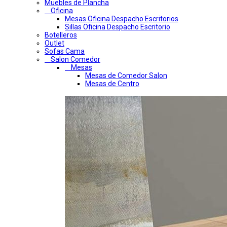
Muebles de Plancha
Oficina
Mesas Oficina Despacho Escritorios
Sillas Oficina Despacho Escritorio
Botelleros
Outlet
Sofas Cama
Salon Comedor
Mesas
Mesas de Comedor Salon
Mesas de Centro