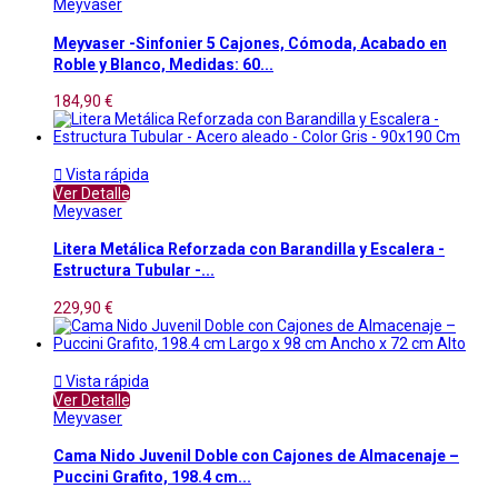
Meyvaser
Meyvaser -Sinfonier 5 Cajones, Cómoda, Acabado en
Roble y Blanco, Medidas: 60...
184,90 €

Vista rápida
Ver Detalle
Meyvaser
Litera Metálica Reforzada con Barandilla y Escalera -
Estructura Tubular -...
229,90 €

Vista rápida
Ver Detalle
Meyvaser
Cama Nido Juvenil Doble con Cajones de Almacenaje –
Puccini Grafito, 198.4 cm...