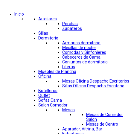
Comprar por categorías
Inicio
Auxiliares
Perchas
Zapateros
Sillas
Dormitorio
Armarios dormitorio
Mesillas de noche
Comodas y Sinfonieres
Cabeceros de Cama
Conjuntos de dormitorio
Literas
Muebles de Plancha
Oficina
Mesas Oficina Despacho Escritorios
Sillas Oficina Despacho Escritorio
Botelleros
Outlet
Sofas Cama
Salon Comedor
Mesas
Mesas de Comedor
Salon
Mesas de Centro
Aparador, Vitrina, Bar
Estanterias