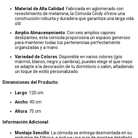
Material de Alta Calidad
: Fabricada en aglomerado con
revestimiento de melamina, la Cómoda Cindy ofrece una
construcción robusta y duradera que garantiza una larga vida
útil.
Amplio Almacenamiento
: Con seis amplios cajones
deslizantes, esta cómoda proporciona un espacio generoso
para mantener todas tus pertenencias perfectamente
organizadas y a mano.
Variedad de Colores
: Disponible en varios colores (gris
mármol, blanco, negro y cambria), puedes elegir el que mejor
se adapte a la decoración de tu dormitorio o salón, añadiendo
un toque de estilo personalizado.
Dimensiones del Producto:
Largo
: 120 cm
Ancho
: 40 cm
Altura
: 75 cm
Información Adicional:
Montaje Sencillo
: La cómoda se entrega desmontada en su
embalaje de fábrica, e incluye una guía de montaje detallada