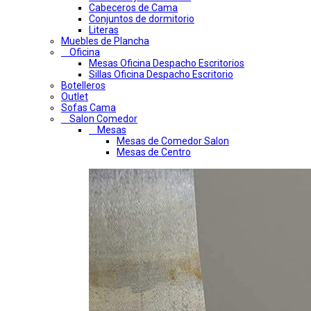
Cabeceros de Cama
Conjuntos de dormitorio
Literas
Muebles de Plancha
Oficina
Mesas Oficina Despacho Escritorios
Sillas Oficina Despacho Escritorio
Botelleros
Outlet
Sofas Cama
Salon Comedor
Mesas
Mesas de Comedor Salon
Mesas de Centro