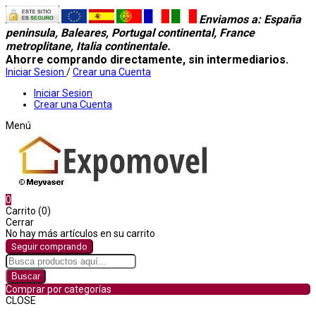
Enviamos a
: España
peninsula, Baleares, Portugal continental, France
metroplitane, Italia continentale.
Ahorre comprando directamente, sin intermediarios.
Iniciar Sesion
/
Crear una Cuenta
Iniciar Sesion
Crear una Cuenta
Menú
0
Carrito (0)
Cerrar
No hay más artículos en su carrito
Seguir comprando
Buscar
Comprar por categorías
CLOSE