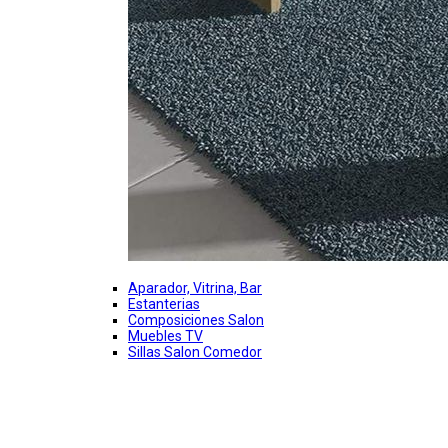
Aparador, Vitrina, Bar
Estanterias
Composiciones Salon
Muebles TV
Sillas Salon Comedor