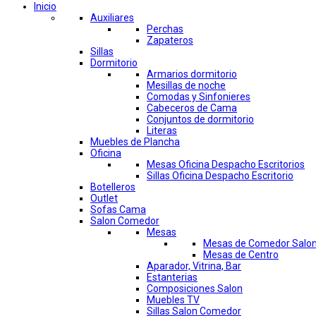
Inicio
Auxiliares
Perchas
Zapateros
Sillas
Dormitorio
Armarios dormitorio
Mesillas de noche
Comodas y Sinfonieres
Cabeceros de Cama
Conjuntos de dormitorio
Literas
Muebles de Plancha
Oficina
Mesas Oficina Despacho Escritorios
Sillas Oficina Despacho Escritorio
Botelleros
Outlet
Sofas Cama
Salon Comedor
Mesas
Mesas de Comedor Salo
Mesas de Centro
Aparador, Vitrina, Bar
Estanterias
Composiciones Salon
Muebles TV
Sillas Salon Comedor