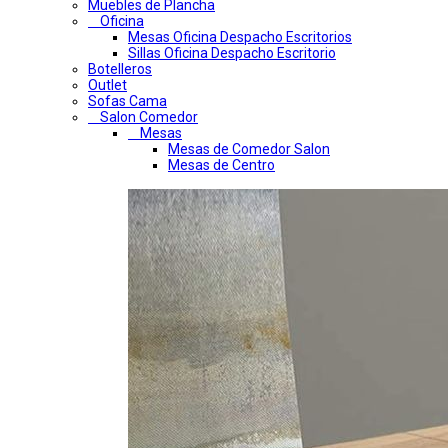
Muebles de Plancha
Oficina
Mesas Oficina Despacho Escritorios
Sillas Oficina Despacho Escritorio
Botelleros
Outlet
Sofas Cama
Salon Comedor
Mesas
Mesas de Comedor Salon
Mesas de Centro