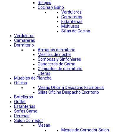
Relojes
Cocina y Baño
Verduleros
Camareras
Estanterias
Multiusos
Sillas de Cocina
Verduleros
Camareras
Dormitorio
Armarios dormitorio
Mesillas de noche
Comodas y Sinfonieres
Cabeceros de Cama
Conjuntos de dormitorio
Literas
Muebles de Plancha
Oficina
Mesas Oficina Despacho Escritorios
Sillas Oficina Despacho Escritorio
Botelleros
Outlet
Estanterias
Sofas Cama
Perchas
Salon Comedor
Mesas
Mesas de Comedor Salon