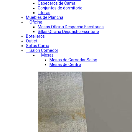
Cabeceros de Cama
Conjuntos de dormitorio
Literas
Muebles de Plancha
Oficina
Mesas Oficina Despacho Escritorios
Sillas Oficina Despacho Escritorio
Botelleros
Outlet
Sofas Cama
Salon Comedor
Mesas
Mesas de Comedor Salon
Mesas de Centro