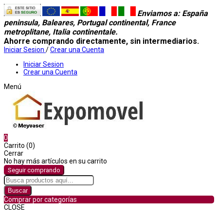
Enviamos a
: España
peninsula, Baleares, Portugal continental, France
metroplitane, Italia continentale.
Ahorre comprando directamente, sin intermediarios.
Iniciar Sesion
/
Crear una Cuenta
Iniciar Sesion
Crear una Cuenta
Menú
0
Carrito (0)
Cerrar
No hay más artículos en su carrito
Seguir comprando
Buscar
Comprar por categorías
CLOSE