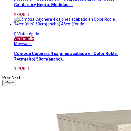
Cambrian y Negro, Medidas:...
239,90 €

Vista rápida
Ver Detalle
Meyvaser
Cómoda Cajonera 4 cajones acabado en Color Roble.
74cm(alto) 50cm(ancho)...
199,90 €
Prev
Next
close