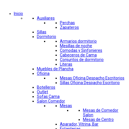
Comprar por categorías
Inicio
Auxiliares
Perchas
Zapateros
Sillas
Dormitorio
Armarios dormitorio
Mesillas de noche
Comodas y Sinfonieres
Cabeceros de Cama
Conjuntos de dormitorio
Literas
Muebles de Plancha
Oficina
Mesas Oficina Despacho Escritorios
Sillas Oficina Despacho Escritorio
Botelleros
Outlet
Sofas Cama
Salon Comedor
Mesas
Mesas de Comedor
Salon
Mesas de Centro
Aparador, Vitrina, Bar
Estanterias