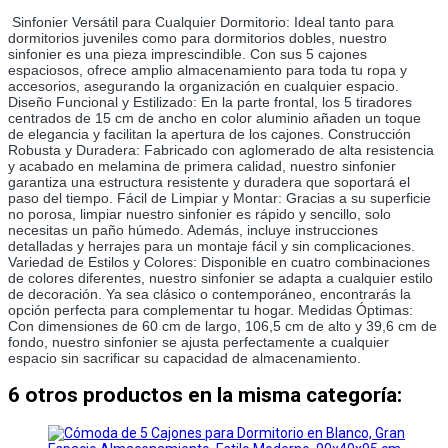
Sinfonier Versátil para Cualquier Dormitorio: Ideal tanto para 
dormitorios juveniles como para dormitorios dobles, nuestro 
sinfonier es una pieza imprescindible. Con sus 5 cajones 
espaciosos, ofrece amplio almacenamiento para toda tu ropa y 
accesorios, asegurando la organización en cualquier espacio. 
Diseño Funcional y Estilizado: En la parte frontal, los 5 tiradores 
centrados de 15 cm de ancho en color aluminio añaden un toque 
de elegancia y facilitan la apertura de los cajones. Construcción 
Robusta y Duradera: Fabricado con aglomerado de alta resistencia 
y acabado en melamina de primera calidad, nuestro sinfonier 
garantiza una estructura resistente y duradera que soportará el 
paso del tiempo. Fácil de Limpiar y Montar: Gracias a su superficie 
no porosa, limpiar nuestro sinfonier es rápido y sencillo, solo 
necesitas un paño húmedo. Además, incluye instrucciones 
detalladas y herrajes para un montaje fácil y sin complicaciones. 
Variedad de Estilos y Colores: Disponible en cuatro combinaciones 
de colores diferentes, nuestro sinfonier se adapta a cualquier estilo 
de decoración. Ya sea clásico o contemporáneo, encontrarás la 
opción perfecta para complementar tu hogar. Medidas Óptimas: 
Con dimensiones de 60 cm de largo, 106,5 cm de alto y 39,6 cm de 
fondo, nuestro sinfonier se ajusta perfectamente a cualquier 
espacio sin sacrificar su capacidad de almacenamiento.
6 otros productos en la misma categoría: