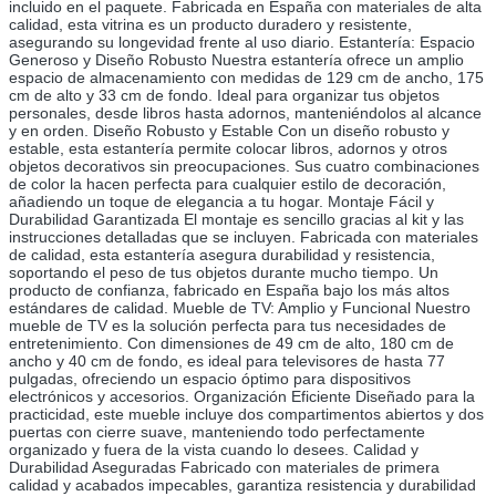
incluido en el paquete. Fabricada en España con materiales de alta 
calidad, esta vitrina es un producto duradero y resistente, 
asegurando su longevidad frente al uso diario. Estantería: Espacio 
Generoso y Diseño Robusto Nuestra estantería ofrece un amplio 
espacio de almacenamiento con medidas de 129 cm de ancho, 175 
cm de alto y 33 cm de fondo. Ideal para organizar tus objetos 
personales, desde libros hasta adornos, manteniéndolos al alcance 
y en orden. Diseño Robusto y Estable Con un diseño robusto y 
estable, esta estantería permite colocar libros, adornos y otros 
objetos decorativos sin preocupaciones. Sus cuatro combinaciones 
de color la hacen perfecta para cualquier estilo de decoración, 
añadiendo un toque de elegancia a tu hogar. Montaje Fácil y 
Durabilidad Garantizada El montaje es sencillo gracias al kit y las 
instrucciones detalladas que se incluyen. Fabricada con materiales 
de calidad, esta estantería asegura durabilidad y resistencia, 
soportando el peso de tus objetos durante mucho tiempo. Un 
producto de confianza, fabricado en España bajo los más altos 
estándares de calidad. Mueble de TV: Amplio y Funcional Nuestro 
mueble de TV es la solución perfecta para tus necesidades de 
entretenimiento. Con dimensiones de 49 cm de alto, 180 cm de 
ancho y 40 cm de fondo, es ideal para televisores de hasta 77 
pulgadas, ofreciendo un espacio óptimo para dispositivos 
electrónicos y accesorios. Organización Eficiente Diseñado para la 
practicidad, este mueble incluye dos compartimentos abiertos y dos 
puertas con cierre suave, manteniendo todo perfectamente 
organizado y fuera de la vista cuando lo desees. Calidad y 
Durabilidad Aseguradas Fabricado con materiales de primera 
calidad y acabados impecables, garantiza resistencia y durabilidad 