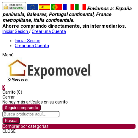
Enviamos a
: España
peninsula, Baleares, Portugal continental, France
metroplitane, Italia continentale.
Ahorre comprando directamente, sin intermediarios.
Iniciar Sesion
/
Crear una Cuenta
Iniciar Sesion
Crear una Cuenta
Menú
0
Carrito (0)
Cerrar
No hay más artículos en su carrito
Seguir comprando
Buscar
Comprar por categorías
CLOSE