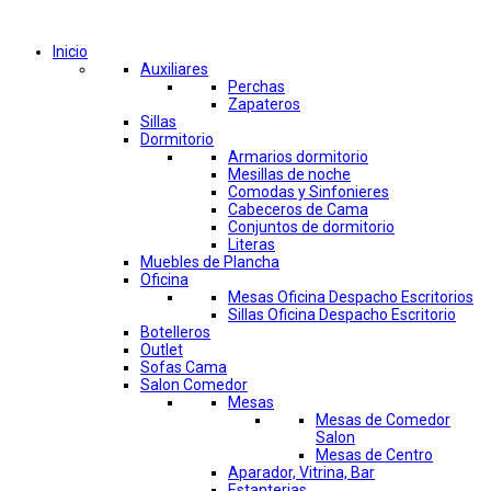
Comprar por categorías
Inicio
Auxiliares
Perchas
Zapateros
Sillas
Dormitorio
Armarios dormitorio
Mesillas de noche
Comodas y Sinfonieres
Cabeceros de Cama
Conjuntos de dormitorio
Literas
Muebles de Plancha
Oficina
Mesas Oficina Despacho Escritorios
Sillas Oficina Despacho Escritorio
Botelleros
Outlet
Sofas Cama
Salon Comedor
Mesas
Mesas de Comedor
Salon
Mesas de Centro
Aparador, Vitrina, Bar
Estanterias