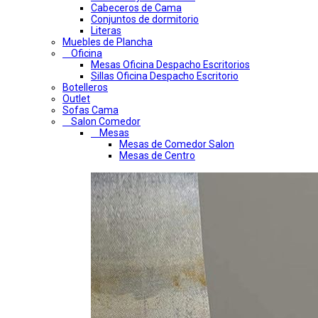
Cabeceros de Cama
Conjuntos de dormitorio
Literas
Muebles de Plancha
Oficina
Mesas Oficina Despacho Escritorios
Sillas Oficina Despacho Escritorio
Botelleros
Outlet
Sofas Cama
Salon Comedor
Mesas
Mesas de Comedor Salon
Mesas de Centro