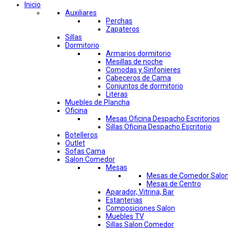
Inicio
Auxiliares
Perchas
Zapateros
Sillas
Dormitorio
Armarios dormitorio
Mesillas de noche
Comodas y Sinfonieres
Cabeceros de Cama
Conjuntos de dormitorio
Literas
Muebles de Plancha
Oficina
Mesas Oficina Despacho Escritorios
Sillas Oficina Despacho Escritorio
Botelleros
Outlet
Sofas Cama
Salon Comedor
Mesas
Mesas de Comedor Salo
Mesas de Centro
Aparador, Vitrina, Bar
Estanterias
Composiciones Salon
Muebles TV
Sillas Salon Comedor