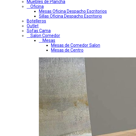
Muebles de Plancha
Oficina
Mesas Oficina Despacho Escritorios
Sillas Oficina Despacho Escritorio
Botelleros
Outlet
Sofas Cama
Salon Comedor
Mesas
Mesas de Comedor Salon
Mesas de Centro