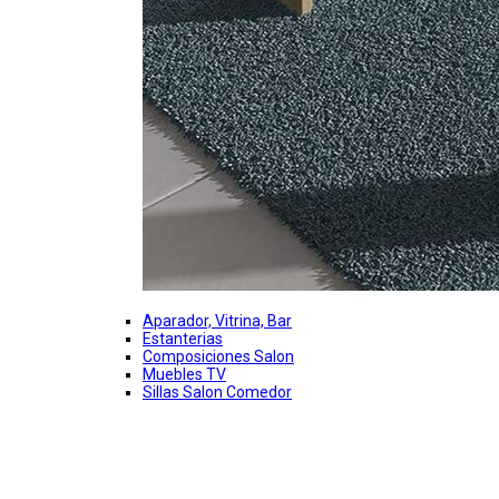
Aparador, Vitrina, Bar
Estanterias
Composiciones Salon
Muebles TV
Sillas Salon Comedor