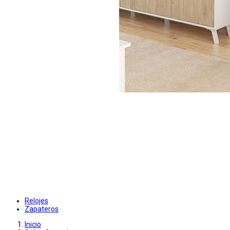
Relojes
Zapateros
Inicio