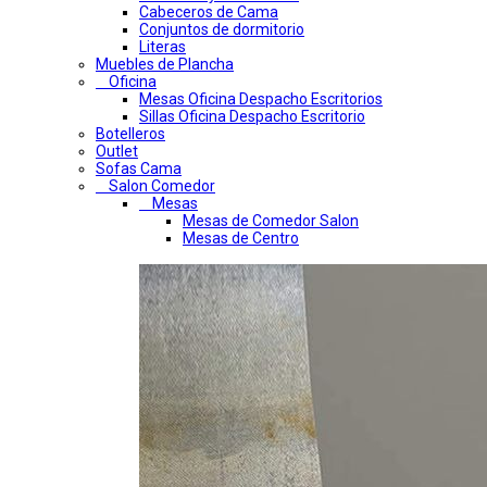
Cabeceros de Cama
Conjuntos de dormitorio
Literas
Muebles de Plancha
Oficina
Mesas Oficina Despacho Escritorios
Sillas Oficina Despacho Escritorio
Botelleros
Outlet
Sofas Cama
Salon Comedor
Mesas
Mesas de Comedor Salon
Mesas de Centro