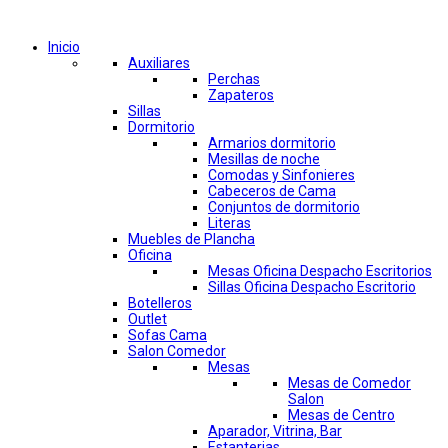
Comprar por categorías
Inicio
Auxiliares
Perchas
Zapateros
Sillas
Dormitorio
Armarios dormitorio
Mesillas de noche
Comodas y Sinfonieres
Cabeceros de Cama
Conjuntos de dormitorio
Literas
Muebles de Plancha
Oficina
Mesas Oficina Despacho Escritorios
Sillas Oficina Despacho Escritorio
Botelleros
Outlet
Sofas Cama
Salon Comedor
Mesas
Mesas de Comedor
Salon
Mesas de Centro
Aparador, Vitrina, Bar
Estanterias