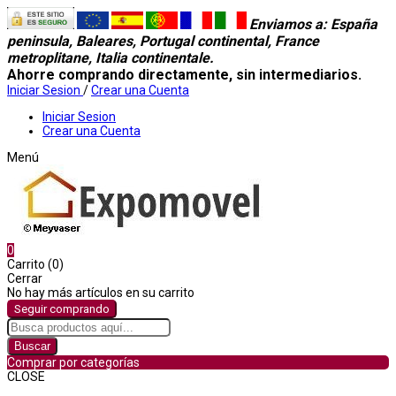
Enviamos a
: España
peninsula, Baleares, Portugal continental, France
metroplitane, Italia continentale.
Ahorre comprando directamente, sin intermediarios.
Iniciar Sesion
/
Crear una Cuenta
Iniciar Sesion
Crear una Cuenta
Menú
0
Carrito (0)
Cerrar
No hay más artículos en su carrito
Seguir comprando
Buscar
Comprar por categorías
CLOSE