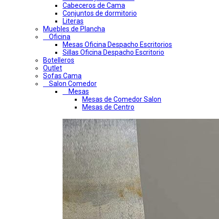
Cabeceros de Cama
Conjuntos de dormitorio
Literas
Muebles de Plancha
Oficina
Mesas Oficina Despacho Escritorios
Sillas Oficina Despacho Escritorio
Botelleros
Outlet
Sofas Cama
Salon Comedor
Mesas
Mesas de Comedor Salon
Mesas de Centro