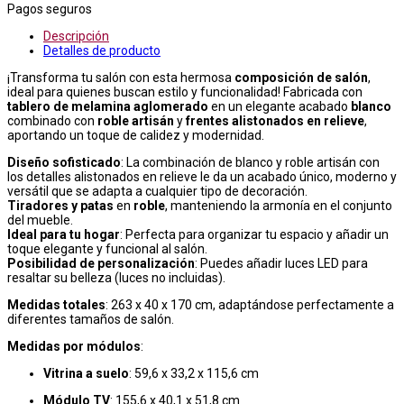
Pagos seguros
Descripción
Detalles de producto
¡Transforma tu salón con esta hermosa
composición de salón
,
ideal para quienes buscan estilo y funcionalidad! Fabricada con
tablero de melamina aglomerado
en un elegante acabado
blanco
combinado con
roble artisán
y
frentes alistonados en relieve
,
aportando un toque de calidez y modernidad.
Diseño sofisticado
: La combinación de blanco y roble artisán con
los detalles alistonados en relieve le da un acabado único, moderno y
versátil que se adapta a cualquier tipo de decoración.
Tiradores y patas
en
roble
, manteniendo la armonía en el conjunto
del mueble.
Ideal para tu hogar
: Perfecta para organizar tu espacio y añadir un
toque elegante y funcional al salón.
Posibilidad de personalización
: Puedes añadir luces LED para
resaltar su belleza (luces no incluidas).
Medidas totales
: 263 x 40 x 170 cm, adaptándose perfectamente a
diferentes tamaños de salón.
Medidas por módulos
:
Vitrina a suelo
: 59,6 x 33,2 x 115,6 cm
Módulo TV
: 155,6 x 40,1 x 51,8 cm