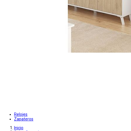
Relojes
Zapateros
Inicio