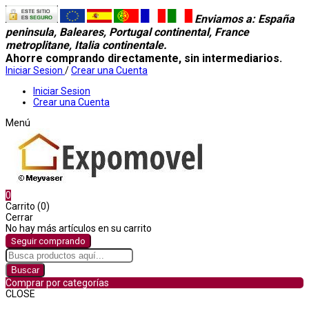
Enviamos a
: España
peninsula, Baleares, Portugal continental, France
metroplitane, Italia continentale.
Ahorre comprando directamente, sin intermediarios.
Iniciar Sesion
/
Crear una Cuenta
Iniciar Sesion
Crear una Cuenta
Menú
0
Carrito (0)
Cerrar
No hay más artículos en su carrito
Seguir comprando
Buscar
Comprar por categorías
CLOSE