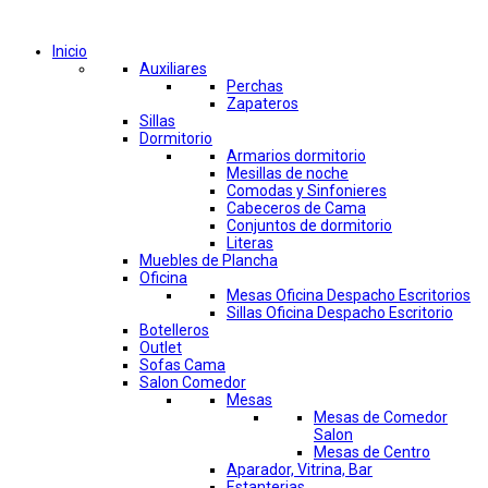
Comprar por categorías
Inicio
Auxiliares
Perchas
Zapateros
Sillas
Dormitorio
Armarios dormitorio
Mesillas de noche
Comodas y Sinfonieres
Cabeceros de Cama
Conjuntos de dormitorio
Literas
Muebles de Plancha
Oficina
Mesas Oficina Despacho Escritorios
Sillas Oficina Despacho Escritorio
Botelleros
Outlet
Sofas Cama
Salon Comedor
Mesas
Mesas de Comedor
Salon
Mesas de Centro
Aparador, Vitrina, Bar
Estanterias