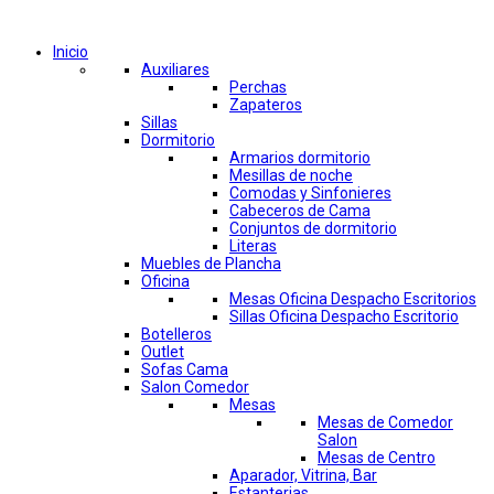
Comprar por categorías
Inicio
Auxiliares
Perchas
Zapateros
Sillas
Dormitorio
Armarios dormitorio
Mesillas de noche
Comodas y Sinfonieres
Cabeceros de Cama
Conjuntos de dormitorio
Literas
Muebles de Plancha
Oficina
Mesas Oficina Despacho Escritorios
Sillas Oficina Despacho Escritorio
Botelleros
Outlet
Sofas Cama
Salon Comedor
Mesas
Mesas de Comedor
Salon
Mesas de Centro
Aparador, Vitrina, Bar
Estanterias