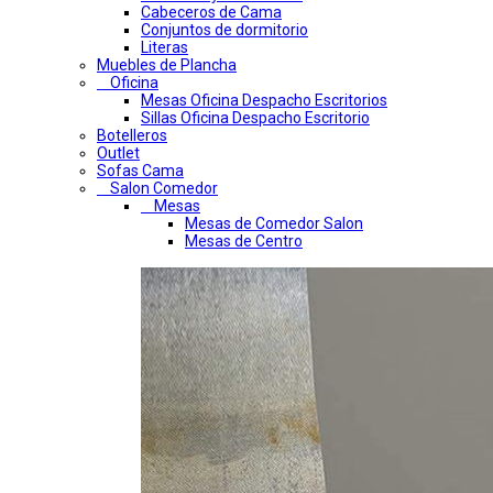
Cabeceros de Cama
Conjuntos de dormitorio
Literas
Muebles de Plancha
Oficina
Mesas Oficina Despacho Escritorios
Sillas Oficina Despacho Escritorio
Botelleros
Outlet
Sofas Cama
Salon Comedor
Mesas
Mesas de Comedor Salon
Mesas de Centro