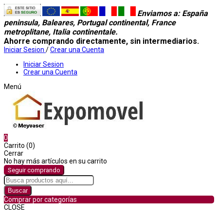
Enviamos a
: España
peninsula, Baleares, Portugal continental, France
metroplitane, Italia continentale.
Ahorre comprando directamente, sin intermediarios.
Iniciar Sesion
/
Crear una Cuenta
Iniciar Sesion
Crear una Cuenta
Menú
0
Carrito (0)
Cerrar
No hay más artículos en su carrito
Seguir comprando
Buscar
Comprar por categorías
CLOSE