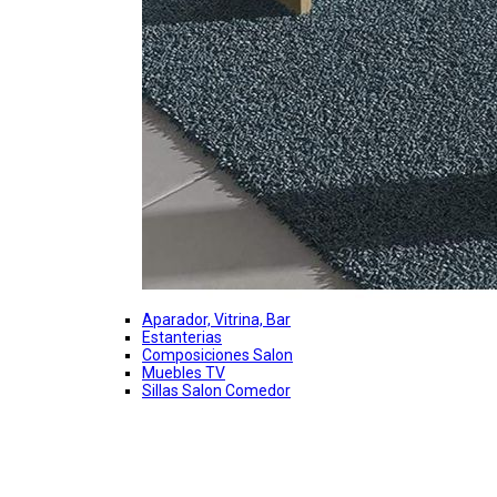
Aparador, Vitrina, Bar
Estanterias
Composiciones Salon
Muebles TV
Sillas Salon Comedor