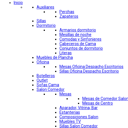
Inicio
Auxiliares
Perchas
Zapateros
Sillas
Dormitorio
Armarios dormitorio
Mesillas de noche
Comodas y Sinfonieres
Cabeceros de Cama
Conjuntos de dormitorio
Literas
Muebles de Plancha
Oficina
Mesas Oficina Despacho Escritorios
Sillas Oficina Despacho Escritorio
Botelleros
Outlet
Sofas Cama
Salon Comedor
Mesas
Mesas de Comedor Salo
Mesas de Centro
Aparador, Vitrina, Bar
Estanterias
Composiciones Salon
Muebles TV
Sillas Salon Comedor