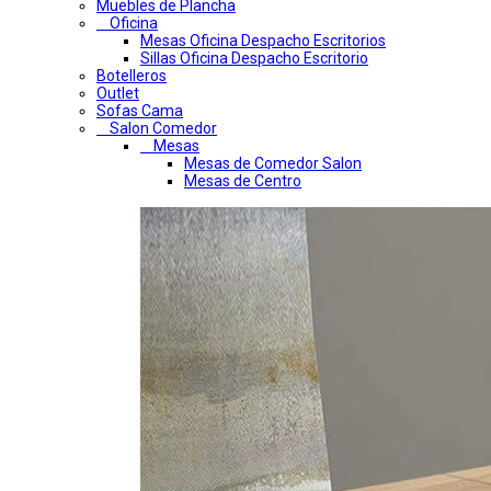
Muebles de Plancha
Oficina
Mesas Oficina Despacho Escritorios
Sillas Oficina Despacho Escritorio
Botelleros
Outlet
Sofas Cama
Salon Comedor
Mesas
Mesas de Comedor Salon
Mesas de Centro