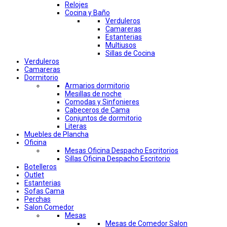
Relojes
Cocina y Baño
Verduleros
Camareras
Estanterias
Multiusos
Sillas de Cocina
Verduleros
Camareras
Dormitorio
Armarios dormitorio
Mesillas de noche
Comodas y Sinfonieres
Cabeceros de Cama
Conjuntos de dormitorio
Literas
Muebles de Plancha
Oficina
Mesas Oficina Despacho Escritorios
Sillas Oficina Despacho Escritorio
Botelleros
Outlet
Estanterias
Sofas Cama
Perchas
Salon Comedor
Mesas
Mesas de Comedor Salon