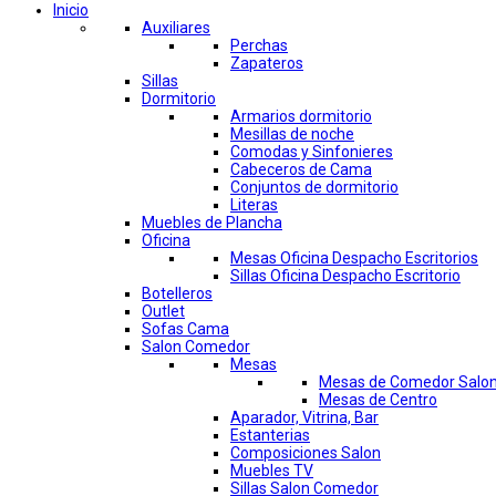
Inicio
Auxiliares
Perchas
Zapateros
Sillas
Dormitorio
Armarios dormitorio
Mesillas de noche
Comodas y Sinfonieres
Cabeceros de Cama
Conjuntos de dormitorio
Literas
Muebles de Plancha
Oficina
Mesas Oficina Despacho Escritorios
Sillas Oficina Despacho Escritorio
Botelleros
Outlet
Sofas Cama
Salon Comedor
Mesas
Mesas de Comedor Salo
Mesas de Centro
Aparador, Vitrina, Bar
Estanterias
Composiciones Salon
Muebles TV
Sillas Salon Comedor