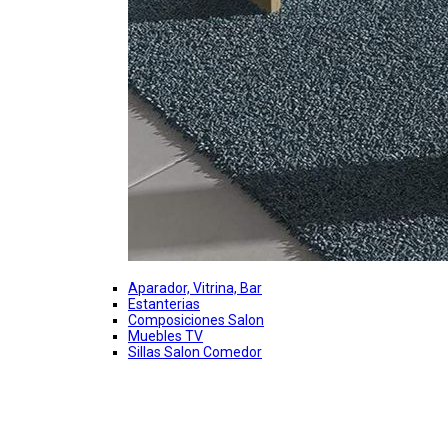
Aparador, Vitrina, Bar
Estanterias
Composiciones Salon
Muebles TV
Sillas Salon Comedor