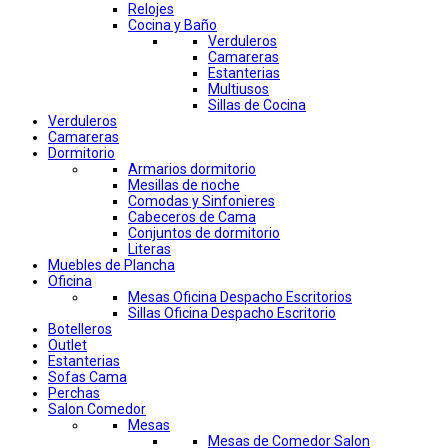
Relojes
Cocina y Baño
Verduleros
Camareras
Estanterias
Multiusos
Sillas de Cocina
Verduleros
Camareras
Dormitorio
Armarios dormitorio
Mesillas de noche
Comodas y Sinfonieres
Cabeceros de Cama
Conjuntos de dormitorio
Literas
Muebles de Plancha
Oficina
Mesas Oficina Despacho Escritorios
Sillas Oficina Despacho Escritorio
Botelleros
Outlet
Estanterias
Sofas Cama
Perchas
Salon Comedor
Mesas
Mesas de Comedor Salon