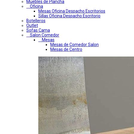
Muebles de Plancha
Oficina
Mesas Oficina Despacho Escritorios
Sillas Oficina Despacho Escritorio
Botelleros
Outlet
Sofas Cama
Salon Comedor
Mesas
Mesas de Comedor Salon
Mesas de Centro