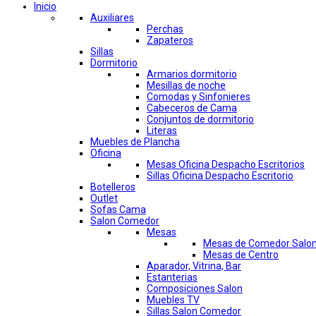
Inicio
Auxiliares
Perchas
Zapateros
Sillas
Dormitorio
Armarios dormitorio
Mesillas de noche
Comodas y Sinfonieres
Cabeceros de Cama
Conjuntos de dormitorio
Literas
Muebles de Plancha
Oficina
Mesas Oficina Despacho Escritorios
Sillas Oficina Despacho Escritorio
Botelleros
Outlet
Sofas Cama
Salon Comedor
Mesas
Mesas de Comedor Salo
Mesas de Centro
Aparador, Vitrina, Bar
Estanterias
Composiciones Salon
Muebles TV
Sillas Salon Comedor