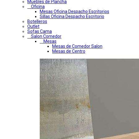
Muebles de Plancha
Oficina
Mesas Oficina Despacho Escritorios
Sillas Oficina Despacho Escritorio
Botelleros
Outlet
Sofas Cama
Salon Comedor
Mesas
Mesas de Comedor Salon
Mesas de Centro