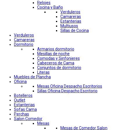
Relojes
Cocina y Baño
Verduleros
Camareras
Estanterias
Multiusos
Sillas de Cocina
Verduleros
Camareras
Dormitorio
Armarios dormitorio
Mesillas de noche
Comodas y Sinfonieres
Cabeceros de Cama
Conjuntos de dormitorio
Literas
Muebles de Plancha
Oficina
Mesas Oficina Despacho Escritorios
Sillas Oficina Despacho Escritorio
Botelleros
Outlet
Estanterias
Sofas Cama
Perchas
Salon Comedor
Mesas
Mesas de Comedor Salon