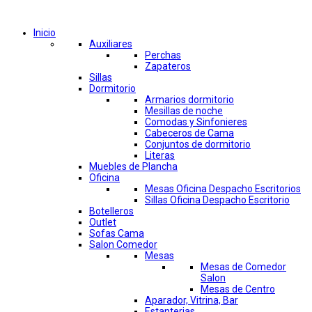
Comprar por categorías
Inicio
Auxiliares
Perchas
Zapateros
Sillas
Dormitorio
Armarios dormitorio
Mesillas de noche
Comodas y Sinfonieres
Cabeceros de Cama
Conjuntos de dormitorio
Literas
Muebles de Plancha
Oficina
Mesas Oficina Despacho Escritorios
Sillas Oficina Despacho Escritorio
Botelleros
Outlet
Sofas Cama
Salon Comedor
Mesas
Mesas de Comedor
Salon
Mesas de Centro
Aparador, Vitrina, Bar
Estanterias