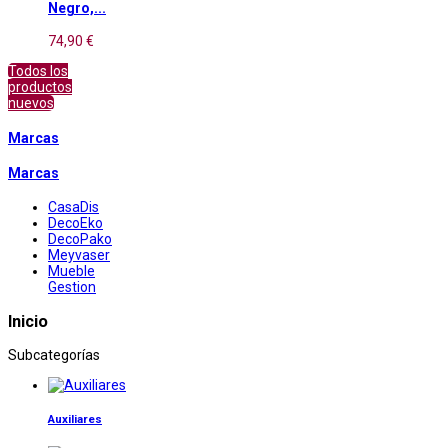
Negro,...
74,90 €
Todos los
productos
nuevos
Marcas
Marcas
CasaDis
DecoEko
DecoPako
Meyvaser
Mueble
Gestion
Inicio
Subcategorías
Auxiliares