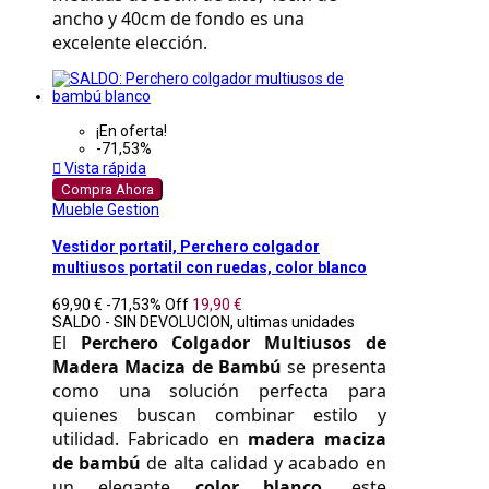
ancho y 40cm de fondo es una 
excelente elección.
¡En oferta!
-71,53%

Vista rápida
Compra Ahora
Mueble Gestion
Vestidor portatil, Perchero colgador
multiusos portatil con ruedas, color blanco
69,90 €
-71,53%
Off
19,90 €
SALDO - SIN DEVOLUCION, ultimas unidades
El 
Perchero Colgador Multiusos de 
Madera Maciza de Bambú
 se presenta 
como una solución perfecta para 
quienes buscan combinar estilo y 
utilidad. Fabricado en 
madera maciza 
de bambú
 de alta calidad y acabado en 
un elegante 
color blanco
, este 