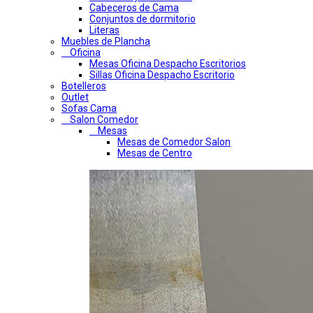
Cabeceros de Cama
Conjuntos de dormitorio
Literas
Muebles de Plancha
Oficina
Mesas Oficina Despacho Escritorios
Sillas Oficina Despacho Escritorio
Botelleros
Outlet
Sofas Cama
Salon Comedor
Mesas
Mesas de Comedor Salon
Mesas de Centro