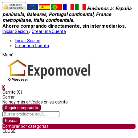
Enviamos a
: España
peninsula, Baleares, Portugal continental, France
metroplitane, Italia continentale.
Ahorre comprando directamente, sin intermediarios.
Iniciar Sesion
/
Crear una Cuenta
Iniciar Sesion
Crear una Cuenta
Menú
0
Carrito (0)
Cerrar
No hay más artículos en su carrito
Seguir comprando
Buscar
Comprar por categorías
CLOSE