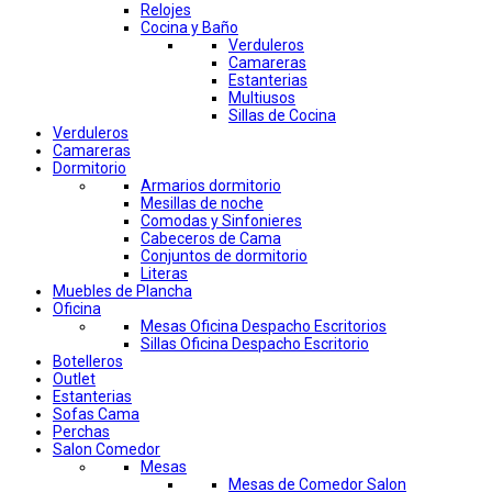
Relojes
Cocina y Baño
Verduleros
Camareras
Estanterias
Multiusos
Sillas de Cocina
Verduleros
Camareras
Dormitorio
Armarios dormitorio
Mesillas de noche
Comodas y Sinfonieres
Cabeceros de Cama
Conjuntos de dormitorio
Literas
Muebles de Plancha
Oficina
Mesas Oficina Despacho Escritorios
Sillas Oficina Despacho Escritorio
Botelleros
Outlet
Estanterias
Sofas Cama
Perchas
Salon Comedor
Mesas
Mesas de Comedor Salon