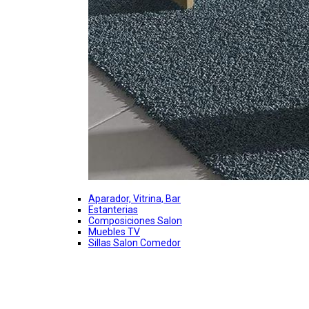
Aparador, Vitrina, Bar
Estanterias
Composiciones Salon
Muebles TV
Sillas Salon Comedor