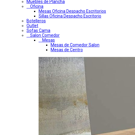
Muebles de Plancha
Oficina
Mesas Oficina Despacho Escritorios
Sillas Oficina Despacho Escritorio
Botelleros
Outlet
Sofas Cama
Salon Comedor
Mesas
Mesas de Comedor Salon
Mesas de Centro