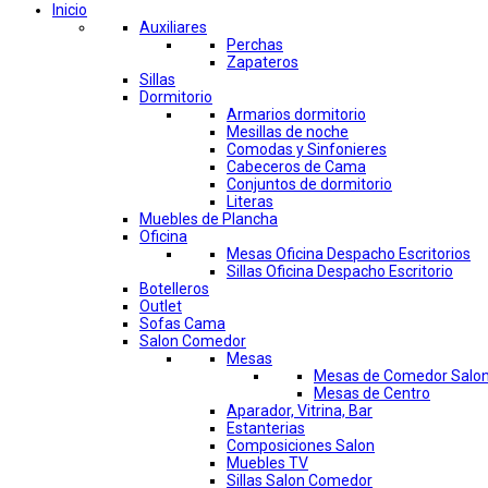
Inicio
Auxiliares
Perchas
Zapateros
Sillas
Dormitorio
Armarios dormitorio
Mesillas de noche
Comodas y Sinfonieres
Cabeceros de Cama
Conjuntos de dormitorio
Literas
Muebles de Plancha
Oficina
Mesas Oficina Despacho Escritorios
Sillas Oficina Despacho Escritorio
Botelleros
Outlet
Sofas Cama
Salon Comedor
Mesas
Mesas de Comedor Salo
Mesas de Centro
Aparador, Vitrina, Bar
Estanterias
Composiciones Salon
Muebles TV
Sillas Salon Comedor